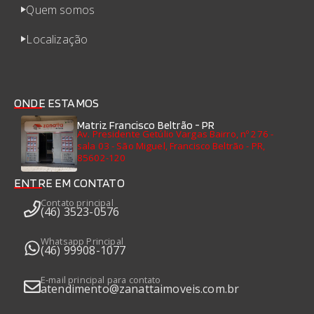
Quem somos
Localização
ONDE ESTAMOS
Matriz Francisco Beltrão - PR
Av. Presidente Getúlio Vargas Bairro, nº 276 -
sala 03 - São Miguel, Francisco Beltrão - PR,
85602-120
ENTRE EM CONTATO
Contato principal
(46) 3523-0576
Whatsapp Principal
(46) 99908-1077
E-mail principal para contato
atendimento@zanattaimoveis.com.br