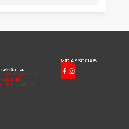
MÍDIAS SOCIAIS
 Beltrão - PR
etúlio Vargas Bairro,
 - São Miguel,
ão - PR, 85602-120