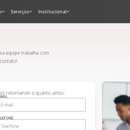
erviços
Institucional
o
Serviços
Institucional
os
Financiamentos
Quem somos
amentos
Financiamentos
Quem somos
Localização
s
Localização
ados
sa equipe trabalha com
 contato!
nos
ciais
os retornando o quanto antes:
-MAIL
ELEFONE