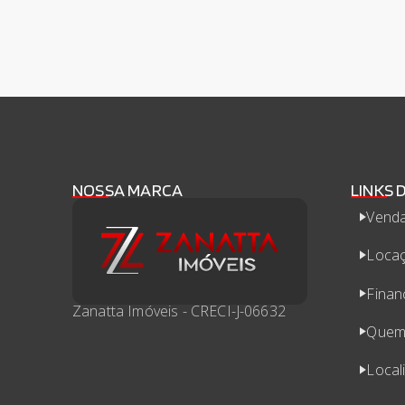
NOSSA MARCA
LINKS 
Vend
Loca
Finan
Zanatta Imóveis - CRECI-J-06632
Quem
Local