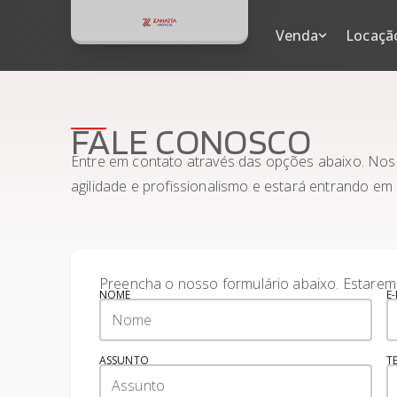
Venda
Locação
S
Venda
Locaçã
Apartamentos
Apartament
Apartamentos
Apart
Casas
Casas
Casas
Casa
FALE CONOSCO
Sobrados
Sobrados
Sobrados
Sobr
Entre em contato através das opções abaixo. Nos
Terrenos
Terrenos
agilidade e profissionalismo e estará entrando em
Terrenos
Terre
Comerciais
Comerciais
Comerciais
Comer
Rurais
Rurais
Preencha o nosso formulário abaixo. Estarem
NOME
E
ASSUNTO
T