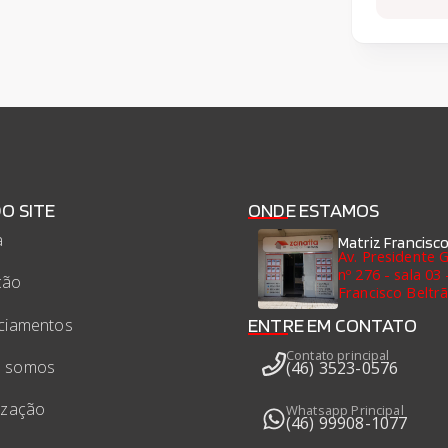
DO SITE
ONDE ESTAMOS
a
Matriz Francisco
Av. Presidente G
nº 276 - sala 03
ção
Francisco Beltr
ENTRE EM CONTATO
ciamentos
Contato principal
 somos
(46) 3523-0576
ização
Whatsapp Principal
(46) 99908-1077