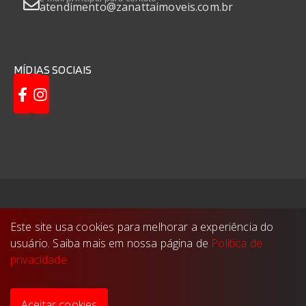
atendimento@zanattaimoveis.com.br
MÍDIAS SOCIAIS
Zanatta Imóveis
©
2026
- Todos os direitos
Este site usa cookies para melhorar a experiência do
reservados.
usuário. Saiba mais em nossa página de
Política de
Feito com
🤍
pela
privacidade
Aceitar cookies