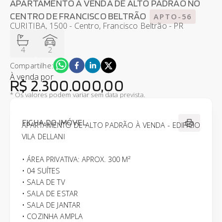
APARTAMENTO À VENDA DE ALTO PADRÃO NO
CENTRO DE FRANCISCO BELTRÃO
APTO-56
CURITIBA, 1500 - Centro, Francisco Beltrão - PR
4
2
Compartilhe:
À venda
por
R$ 2.300.000,00
* Os valores podem variar sem data prevista.
FICHA DO IMÓVEL
APARTAMENTO DE ALTO PADRÃO À VENDA - EDIFÍCIO
VILA DELLANI
• ÁREA PRIVATIVA: APROX. 300 M²
• 04 SUÍTES
• SALA DE TV
• SALA DE ESTAR
• SALA DE JANTAR
• COZINHA AMPLA