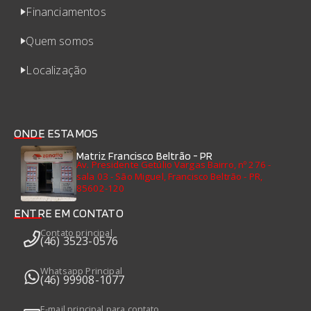
Financiamentos
Quem somos
Localização
ONDE ESTAMOS
Matriz Francisco Beltrão - PR
Av. Presidente Getúlio Vargas Bairro, nº 276 -
sala 03 - São Miguel, Francisco Beltrão - PR,
85602-120
ENTRE EM CONTATO
Contato principal
(46) 3523-0576
Whatsapp Principal
(46) 99908-1077
E-mail principal para contato