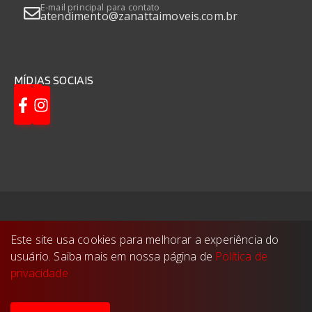
E-mail principal para contato
atendimento@zanattaimoveis.com.br
MÍDIAS SOCIAIS
Zanatta Imóveis
©
2026
- Todos os direitos
Este site usa cookies para melhorar a experiência do
reservados.
usuário. Saiba mais em nossa página de
Política de
Feito com
🤍
pela
privacidade