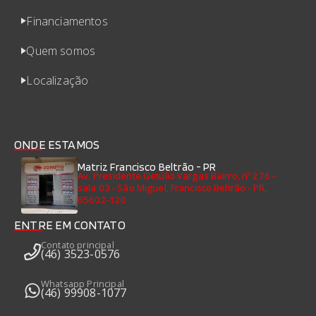
Financiamentos
Quem somos
Localização
ONDE ESTAMOS
Matriz Francisco Beltrão - PR
Av. Presidente Getúlio Vargas Bairro, nº 276 -
sala 03 - São Miguel, Francisco Beltrão - PR,
85602-120
ENTRE EM CONTATO
Contato principal
(46) 3523-0576
Whatsapp Principal
(46) 99908-1077