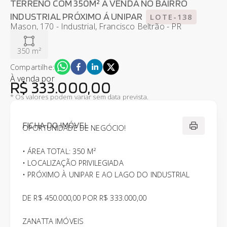
TERRENO COM 350M² À VENDA NO BAIRRO
INDUSTRIAL PRÓXIMO Á UNIPAR
LOTE-138
Mason, 170 - Industrial, Francisco Beltrão - PR
350 m²
Compartilhe:
À venda
por
R$ 333.000,00
* Os valores podem variar sem data prevista.
FICHA DO IMÓVEL
OPORTUNIDADE DE NEGÓCIO!
• ÁREA TOTAL: 350 M²
• LOCALIZAÇÃO PRIVILEGIADA
• PRÓXIMO À UNIPAR E AO LAGO DO INDUSTRIAL
DE R$ 450.000,00 POR R$ 333.000,00
ZANATTA IMÓVEIS