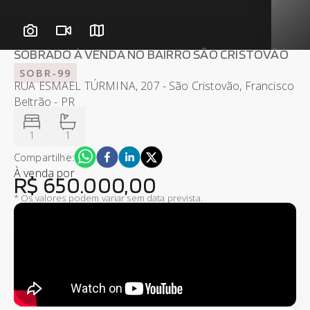
SOBRADO À VENDA NO BAIRRO SÃO CRISTOVÃO
SOBR-99
RUA ESMAEL TÚRMINA, 207 - São Cristovão, Francisco
Beltrão - PR
1
1
Compartilhe:
À venda
por
R$ 650.000,00
* Os valores podem variar sem data prevista.