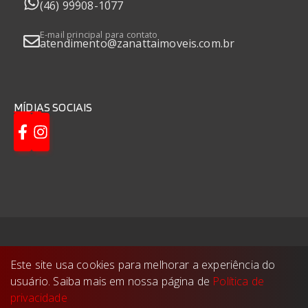
(46) 99908-1077
E-mail principal para contato
atendimento@zanattaimoveis.com.br
MÍDIAS SOCIAIS
Zanatta Imóveis
©
2026
- Todos os direitos
Este site usa cookies para melhorar a experiência do
reservados.
usuário. Saiba mais em nossa página de
Política de
Feito com
🤍
pela
privacidade